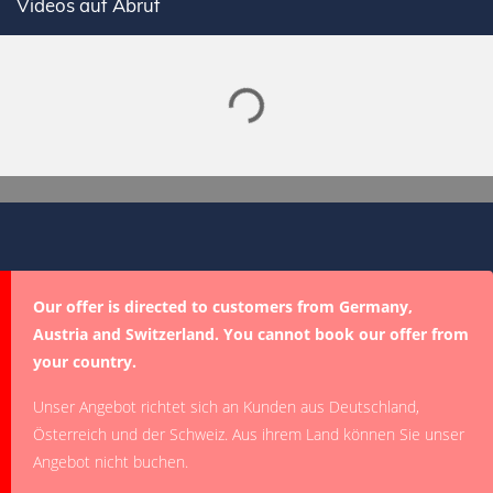
Lade SPORTDIGITAL+ Mediathek
Videos auf Abruf
Our offer is directed to customers from Germany,
Austria and Switzerland. You cannot book our offer from
your country.
Unser Angebot richtet sich an Kunden aus Deutschland,
Österreich und der Schweiz. Aus ihrem Land können Sie unser
Angebot nicht buchen.