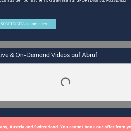
/2026 aus der polnischen Ekstraklasa auf SPORTDIGITAL FUSSBALL!
 SPORTDIGITAL+ anmelden
Lade SPORTDIGITAL+ Mediathek
 Live & On-Demand Videos auf Abruf
any, Austria and Switzerland. You cannot book our offer from y