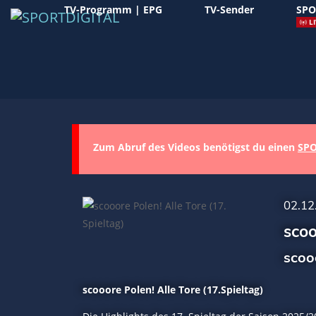
TV-Programm | EPG
TV-Sender
SPO
LI
Zum Abruf des Videos benötigst du einen
SPO
02.12
scoo
scoo
scooore Polen! Alle Tore (17.Spieltag)