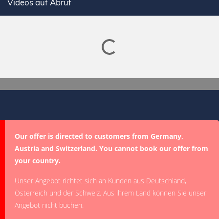
Videos auf Abruf
Lade SPORTDIGITAL+ Mediathek
Our offer is directed to customers from Germany,
Austria and Switzerland. You cannot book our offer from
your country.
Unser Angebot richtet sich an Kunden aus Deutschland,
Österreich und der Schweiz. Aus ihrem Land können Sie unser
Angebot nicht buchen.