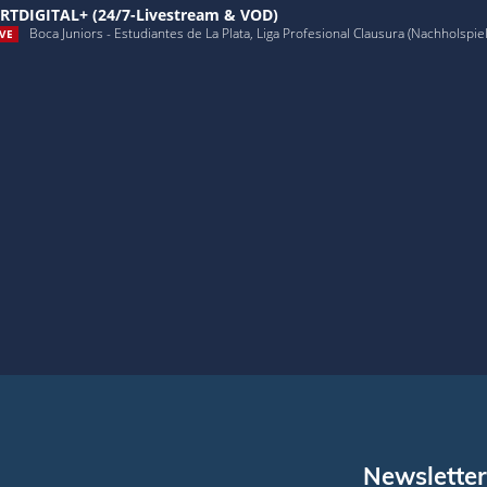
RTDIGITAL+ (24/7-Livestream & VOD)
Boca Juniors - Estudiantes de La Plata, Liga Profesional Clausura (Nachholspiel,
VE
Newsletter