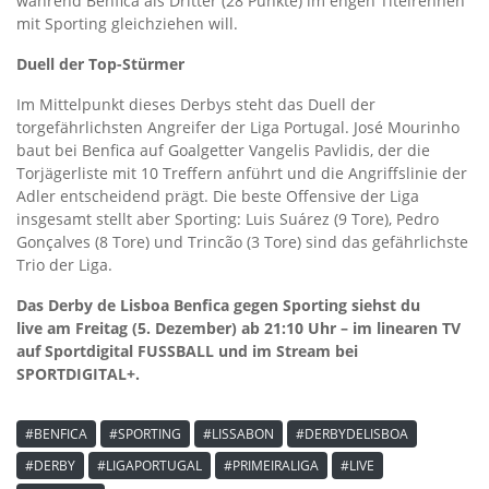
während Benfica als Dritter (28 Punkte) im engen Titelrennen
mit Sporting gleichziehen will.
Duell der Top-Stürmer
Im Mittelpunkt dieses Derbys steht das Duell der
torgefährlichsten Angreifer der Liga Portugal. José Mourinho
baut bei Benfica auf Goalgetter Vangelis Pavlidis, der die
Torjägerliste mit 10 Treffern anführt und die Angriffslinie der
Adler entscheidend prägt. Die beste Offensive der Liga
insgesamt stellt aber Sporting: Luis Suárez (9 Tore), Pedro
Gonçalves (8 Tore) und Trincão (3 Tore) sind das gefährlichste
Trio der Liga.
Das Derby de Lisboa Benfica gegen Sporting siehst du
live am Freitag (5. Dezember) ab 21:10 Uhr – im linearen TV
auf Sportdigital FUSSBALL und im Stream bei
SPORTDIGITAL+.
#BENFICA
#SPORTING
#LISSABON
#DERBYDELISBOA
#DERBY
#LIGAPORTUGAL
#PRIMEIRALIGA
#LIVE