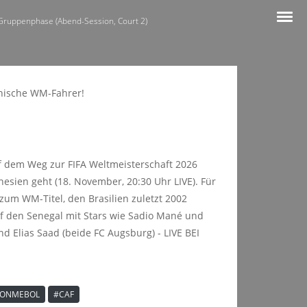
 Gruppenphase (Abend-Session, Court 2)
auf dem Weg zur FIFA Weltmeisterschaft 2026
esien geht (18. November, 20:30 Uhr LIVE). Für
zum WM-Titel, den Brasilien zuletzt 2002
auf den Senegal mit Stars wie Sadio Mané und
nd Elias Saad (beide FC Augsburg) - LIVE BEI
ONMEBOL
#CAF