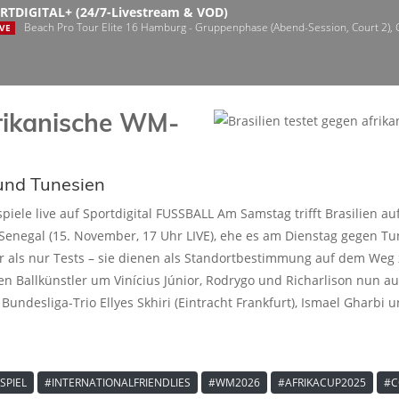
RTDIGITAL+ (24/7-Livestream & VOD)
Beach Pro Tour Elite 16 Hamburg - Gruppenphase (Abend-Session, Court 2),
VE
frikanische WM-
 und Tunesien
tspiele live auf Sportdigital FUSSBALL Am Samstag trifft Brasilien 
Senegal (15. November, 17 Uhr LIVE), ehe es am Dienstag gegen Tun
hr als nur Tests – sie dienen als Standortbestimmung auf dem Weg 
hen Ballkünstler um Vinícius Júnior, Rodrygo und Richarlison nun 
ndesliga-Trio Ellyes Skhiri (Eintracht Frankfurt), Ismael Gharbi u
SPIEL
#INTERNATIONALFRIENDLIES
#WM2026
#AFRIKACUP2025
#C