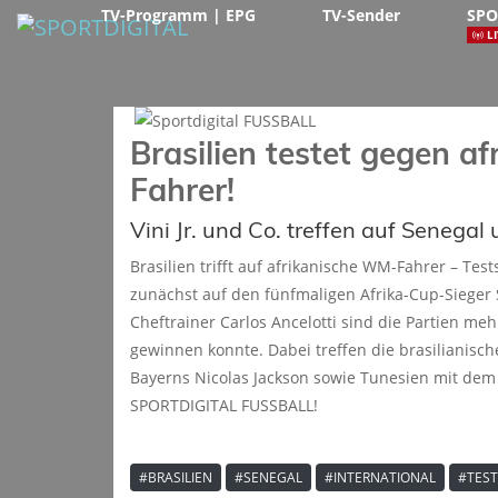
TV-Programm | EPG
TV-Sender
SPO
LI
Brasilien testet gegen a
Fahrer!
Vini Jr. und Co. treffen auf Senegal
Brasilien trifft auf afrikanische WM-Fahrer – Tes
zunächst auf den fünfmaligen Afrika-Cup-Sieger 
Cheftrainer Carlos Ancelotti sind die Partien me
gewinnen konnte. Dabei treffen die brasilianisc
Bayerns Nicolas Jackson sowie Tunesien mit dem Bu
SPORTDIGITAL FUSSBALL!
#BRASILIEN
#SENEGAL
#INTERNATIONAL
#TEST