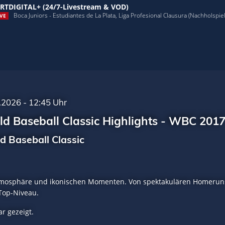
RTDIGITAL+ (24/7-Livestream & VOD)
Boca Juniors - Estudiantes de La Plata, Liga Profesional Clausura (Nachholspiel,
VE
.2026 - 12:45 Uhr
d Baseball Classic Highlights - WBC 201
d Baseball Classic
Atmosphäre und ikonischen Momenten. Von spektakulären Homeruns
 Top-Niveau.
r gezeigt.