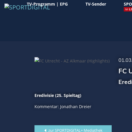
TV-Programm | EPG
TV-Sender
SPO
LI
01.03
FC U
Ered
Eredivisie (25. Spieltag)
Kommentar: Jonathan Dreier
zur SPORTDIGITAL+ Mediathek