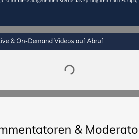
iga ist für diese aufgehenden Sterne das Sprungbrett nach Europa,
 Live & On-Demand Videos auf Abruf
Lade SPORTDIGITAL+ Mediathek
mmentatoren & Moderato