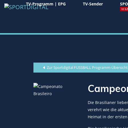
TV-Programm | EPG
TV-Sender
SPO
LI
Zur Sportdigital FUSSBALL Programm-Übersicht
Campeona
Die Brasilianer lieb
verehrt wie die aktu
Heimat in der ersten