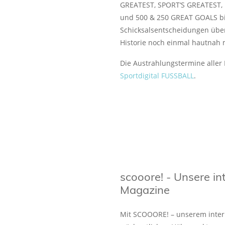
GREATEST, SPORT‘S GREATES
und 500 & 250 GREAT GOALS bis
Schicksalsentscheidungen über
Historie noch einmal hautnah 
Die Austrahlungstermine aller
Sportdigital FUSSBALL
.
scooore! - Unsere in
Magazine
Mit SCOOORE! – unserem intern