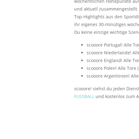
wöchentlichen Höhepunkte aus
und aktuell zusammengestell
Top-Highlights aus den Sportd
ihr eigenes 30-minütiges wöche
Du keine einzige wichtige Szen
scooore Portugal! Alle To
scooore Niederlande! Alle
scooore England! Alle To
scooore Polen! Alle Tore 
scooore Argentinien! Alle
scooore! siehst du jeden Dien
FUSSBALL
und kostenlos zum A