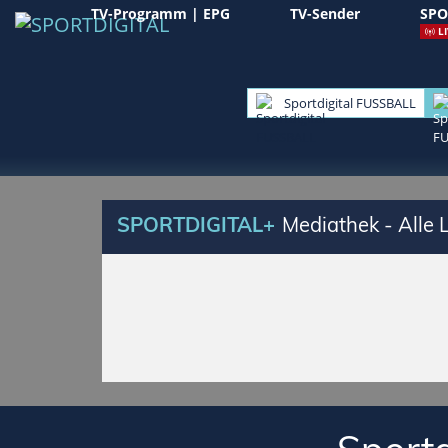
TV-Programm | EPG
TV-Sender
SPO
LI
Sportdigital FUSSBALL
SPORTDIGITAL+
Mediathek - Alle