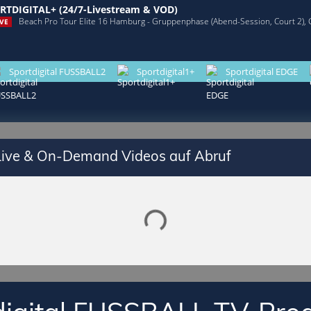
RTDIGITAL+ (24/7-Livestream & VOD)
Beach Pro Tour Elite 16 Hamburg - Gruppenphase (Abend-Session, Court 2),
VE
Sportdigital FUSSBALL2
Sportdigital1+
Sportdigital EDGE
 Live & On-Demand Videos auf Abruf
Lade SPORTDIGITAL+ Mediathek