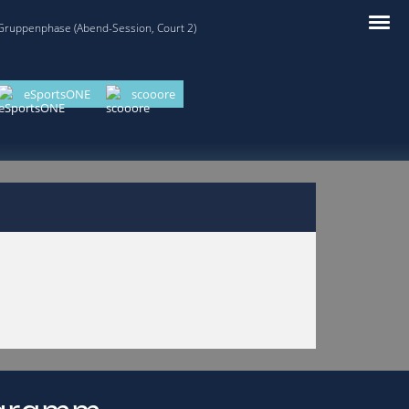
 Gruppenphase (Abend-Session, Court 2)
eSportsONE
scooore