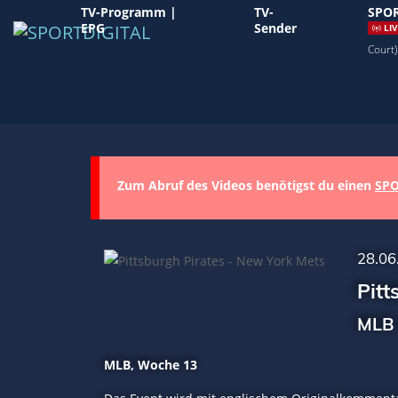
TV-Programm |
TV-
SPOR
EPG
Sender
LIV
Court)
Zum Abruf des Videos benötigst du einen
SPO
28.06
Pitt
MLB 
MLB, Woche 13