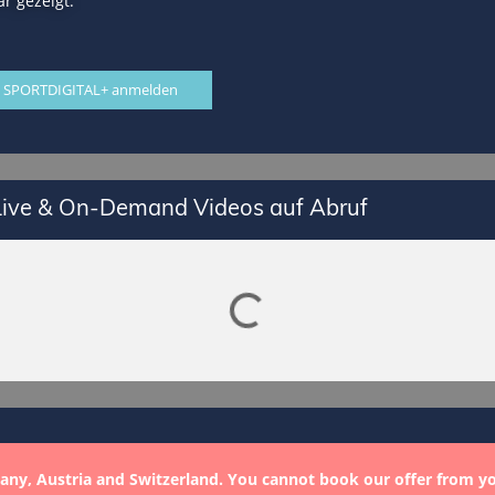
r gezeigt.
 SPORTDIGITAL+ anmelden
 Live & On-Demand Videos auf Abruf
Lade SPORTDIGITAL+ Mediathek
any, Austria and Switzerland. You cannot book our offer from y