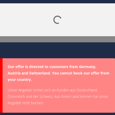
Lade SPORTDIGITAL+ Mediathek
Our offer is directed to customers from Germany,
Austria and Switzerland. You cannot book our offer from
your country.
Unser Angebot richtet sich an Kunden aus Deutschland,
Österreich und der Schweiz. Aus ihrem Land können Sie unser
Angebot nicht buchen.