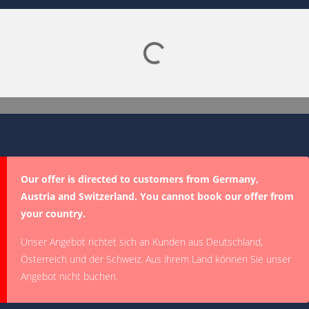
Lade SPORTDIGITAL+ Mediathek
Our offer is directed to customers from Germany,
Austria and Switzerland. You cannot book our offer from
your country.
Unser Angebot richtet sich an Kunden aus Deutschland,
Österreich und der Schweiz. Aus ihrem Land können Sie unser
Angebot nicht buchen.