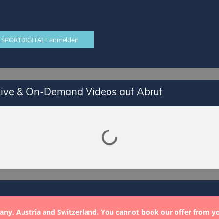
 SPORTDIGITAL+ anmelden
 Live & On-Demand Videos auf Abruf
Lade SPORTDIGITAL+ Mediathek
any, Austria and Switzerland. You cannot book our offer from y