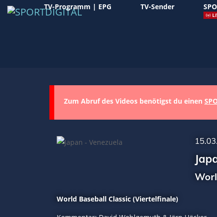
TV-Programm | EPG
TV-Sender
SPO
LI
Zum Abruf des Videos benötigst du einen
SPO
15.03
Jap
Worl
World Baseball Classic (Viertelfinale)