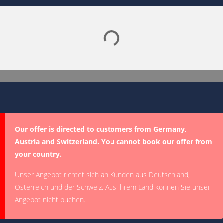
Lade SPORTDIGITAL+ Mediathek
Our offer is directed to customers from Germany,
Austria and Switzerland. You cannot book our offer from
your country.
Unser Angebot richtet sich an Kunden aus Deutschland,
Österreich und der Schweiz. Aus ihrem Land können Sie unser
Angebot nicht buchen.