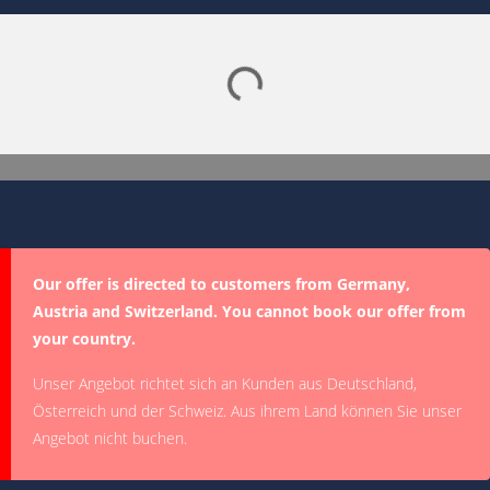
Lade SPORTDIGITAL+ Mediathek
Our offer is directed to customers from Germany,
Austria and Switzerland. You cannot book our offer from
your country.
Unser Angebot richtet sich an Kunden aus Deutschland,
Österreich und der Schweiz. Aus ihrem Land können Sie unser
Angebot nicht buchen.