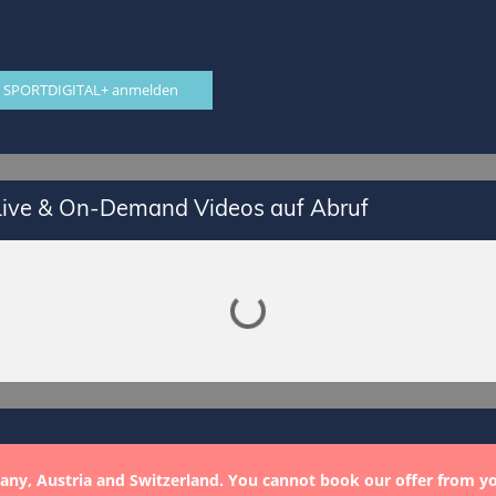
 SPORTDIGITAL+ anmelden
 Live & On-Demand Videos auf Abruf
Lade SPORTDIGITAL+ Mediathek
any, Austria and Switzerland. You cannot book our offer from y