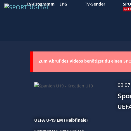
TV-Programm | EPG
TV-Sender
SPO
LI
Zum Abruf des Videos benötigst du einen
SPO
08.07
Span
UEFA
UEFA U-19 EM (Halbfinale)