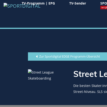
TV-Programm | EPG
TV-Sender
SPO
LI
Zur Sportdigital EDGE Programm-Übersicht
Street L
Die besten Skater:in
Street-Niveau. SLS si