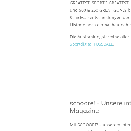
GREATEST, SPORT‘S GREATES
und 500 & 250 GREAT GOALS bis
Schicksalsentscheidungen über
Historie noch einmal hautnah 
Die Austrahlungstermine aller
Sportdigital FUSSBALL
.
scooore! - Unsere in
Magazine
Mit SCOOORE! – unserem intern