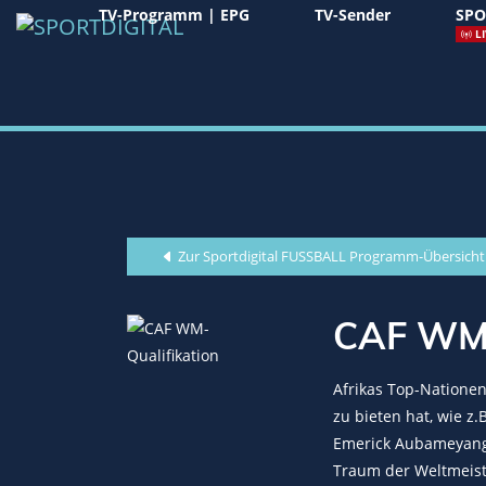
TV-Programm | EPG
TV-Sender
SPO
LI
Zur Sportdigital FUSSBALL Programm-Übersicht
CAF WM-Q
Afrikas Top-Nationen
zu bieten hat, wie z
Emerick Aubameyang,
Traum der Weltmeist