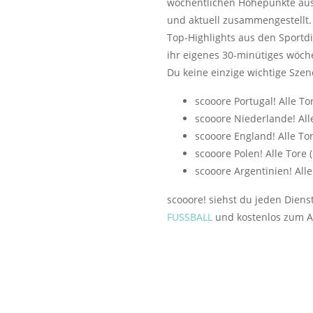
wöchentlichen Höhepunkte aus
und aktuell zusammengestell
Top-Highlights aus den Sportd
ihr eigenes 30-minütiges wöche
Du keine einzige wichtige Szen
scooore Portugal! Alle To
scooore Niederlande! Alle
scooore England! Alle To
scooore Polen! Alle Tore 
scooore Argentinien! Alle
scooore! siehst du jeden Dien
FUSSBALL
und kostenlos zum A