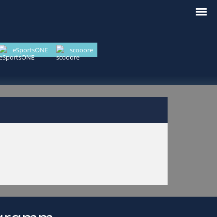
eSportsONE
scooore