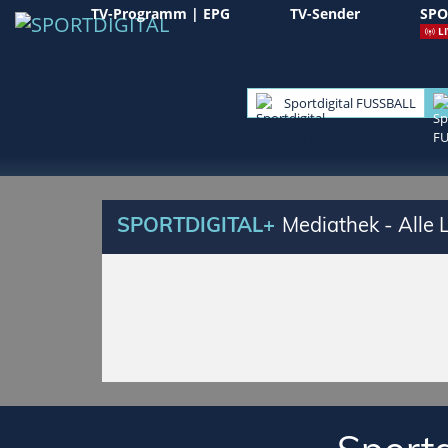
TV-Programm | EPG
TV-Sender
SPO
LI
Sportdigital FUSSBALL
SPORTDIGITAL+
Mediathek - Alle