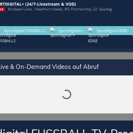
RTDIGITAL+ (24/7-Livestream & VOD)
Brisbane Lions - Hawthorn Hawks, AFL Premiership, 22. Spieltag
VE
Sportdigital FUSSBALL2
Sportdigital1+
Sportdigital EDGE
Lade SPORTDIGITAL+ Mediathek
 Live & On-Demand Videos auf Abruf