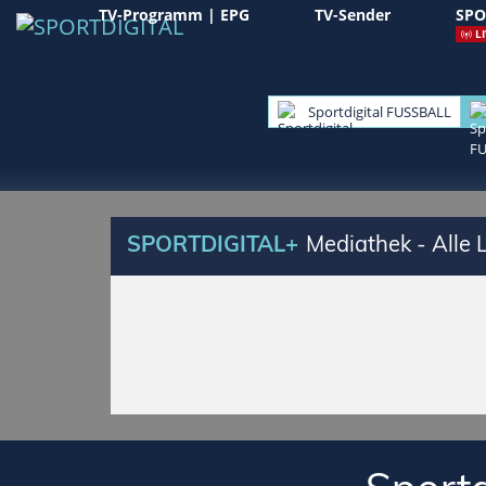
TV-Programm | EPG
TV-Sender
SPO
LI
Sportdigital FUSSBALL
SPORTDIGITAL+
Mediathek - Alle