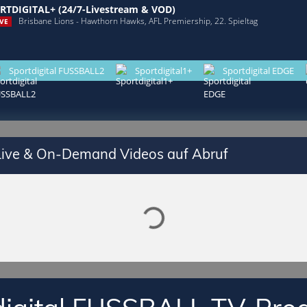
RTDIGITAL+ (24/7-Livestream & VOD)
Brisbane Lions - Hawthorn Hawks, AFL Premiership, 22. Spieltag
VE
Sportdigital FUSSBALL2
Sportdigital1+
Sportdigital EDGE
Lade SPORTDIGITAL+ Mediathek
 Live & On-Demand Videos auf Abruf