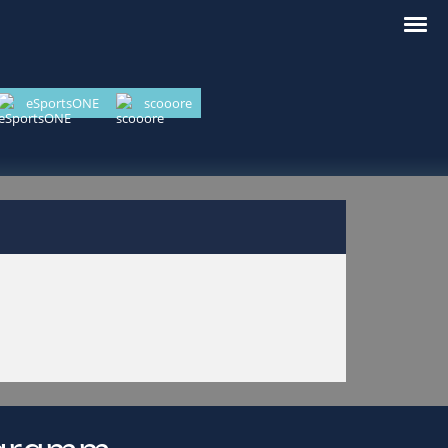
eSportsONE
scooore