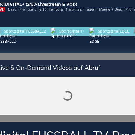
RTDIGITAL+ (24/7-Livestream & VOD)
Beach Pro Tour Elite 16 Hamburg - Halbfinals (Frauen + Männer), Beach Pro T
VE
Sportdigital FUSSBALL2
Sportdigital1+
Sportdigital EDGE
Lade SPORTDIGITAL+ Mediathek
 Live & On-Demand Videos auf Abruf