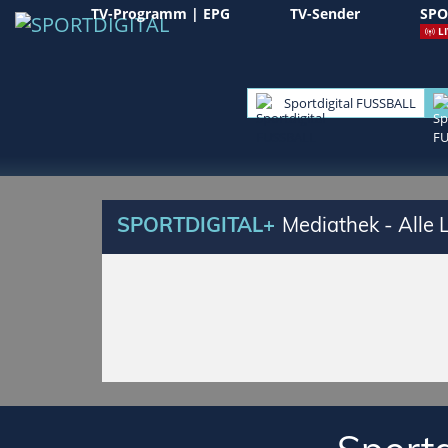
TV-Programm | EPG
TV-Sender
SPO
LI
Sportdigital FUSSBALL
SPORTDIGITAL+
Mediathek - Alle