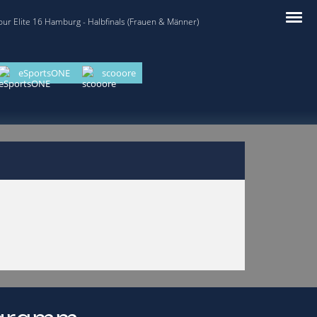
our Elite 16 Hamburg - Halbfinals (Frauen & Männer)
eSportsONE
scooore