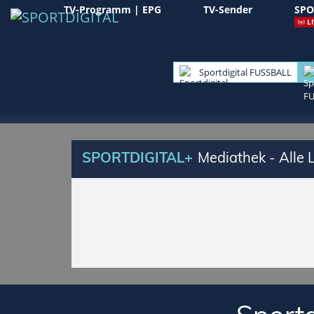
TV-Programm | EPG
TV-Sender
SPO
LI
Sportdigital FUSSBALL
SPORTDIGITAL+
Mediathek - Alle