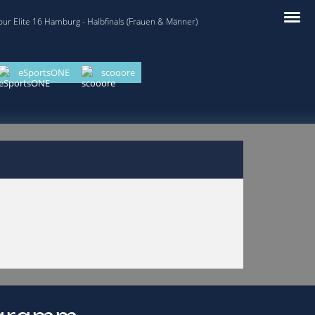
our Elite 16 Hamburg - Halbfinals (Frauen & Männer)
eSportsONE
scooore