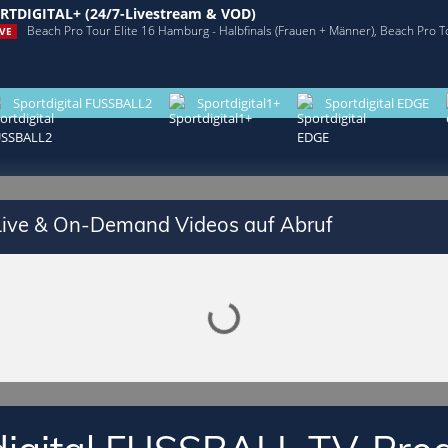
RTDIGITAL+ (24/7-Livestream & VOD)
Beach Pro Tour Elite 16 Hamburg - Halbfinals (Frauen + Männer), Beach Pro T
VE
Sportdigital FUSSBALL2
Sportdigital1+
Sportdigital EDGE
 Live & On-Demand Videos auf Abruf
Lade SPORTDIGITAL+ Mediathek