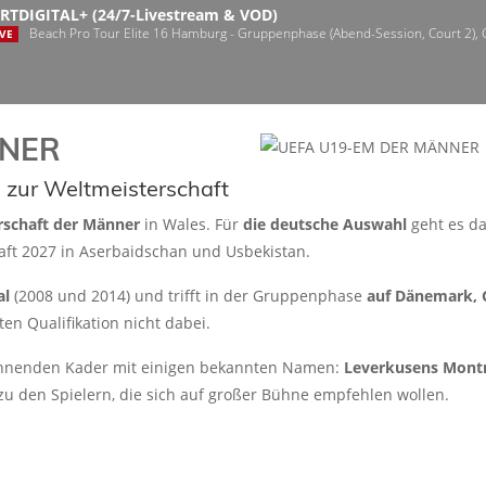
RTDIGITAL+ (24/7-Livestream & VOD)
Beach Pro Tour Elite 16 Hamburg - Gruppenphase (Abend-Session, Court 2),
VE
NNER
 zur Weltmeisterschaft
rschaft der Männer
in Wales. Für
die deutsche Auswahl
geht es da
haft 2027 in Aserbaidschan und Usbekistan.
al
(2008 und 2014) und trifft in der Gruppenphase
auf Dänemark, 
ten Qualifikation nicht dabei.
pannenden Kader mit einigen bekannten Namen:
Leverkusens Montr
u den Spielern, die sich auf großer Bühne empfehlen wollen.