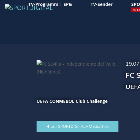
TV-Programm | EPG
TV-Sender
SPO
LI
19.07
FC S
UEFA
UEFA CONMEBOL Club Challenge
zur SPORTDIGITAL+ Mediathek