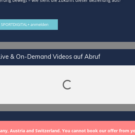
ierung bewegt – wie sieht die Zukunft dieser Beziehung aus?
 SPORTDIGITAL+ anmelden
 Live & On-Demand Videos auf Abruf
Lade SPORTDIGITAL+ Mediathek
any, Austria and Switzerland. You cannot book our offer from y