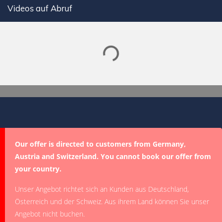
Videos auf Abruf
Lade SPORTDIGITAL+ Mediathek
Our offer is directed to customers from Germany,
Austria and Switzerland. You cannot book our offer from
your country.
Unser Angebot richtet sich an Kunden aus Deutschland,
Österreich und der Schweiz. Aus ihrem Land können Sie unser
Angebot nicht buchen.