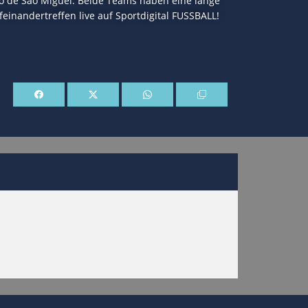
io de São Miguel. Beide Teams haben eine lange
einandertreffen live auf Sportdigital FUSSBALL!