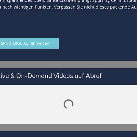
 ein spannendes Duell: Santa Clara empfängt Sporting CP im Estád
n nach wichtigen Punkten. Verpassen Sie nicht dieses packende Auf
 SPORTDIGITAL+ anmelden
Lade SPORTDIGITAL+ Mediathek
 Live & On-Demand Videos auf Abruf