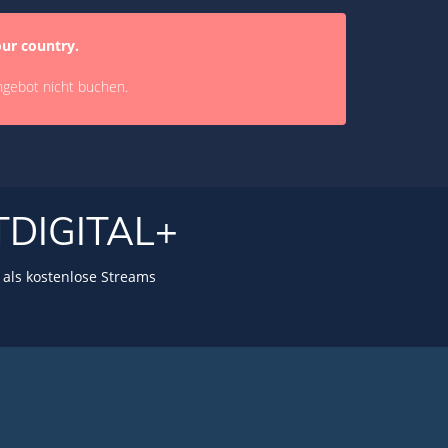
our country.
ngebot nicht buchen.
TDIGITAL+
als kostenlose Streams