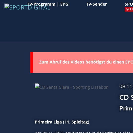
TV-Programm | EPG
TV-Sender
SPO
LI
Zum Abruf des Videos benötigst du einen
SPO
08.11
CD S
Prim
Primeira Liga (11. Spieltag)