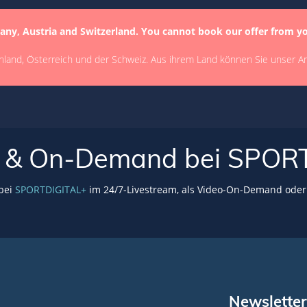
any, Austria and Switzerland. You cannot book our offer from y
hland, Österreich und der Schweiz. Aus ihrem Land können Sie unser A
VE & On-Demand bei SPOR
 bei
SPORTDIGITAL+
im 24/7-Livestream, als Video-On-Demand oder 
Newsletter