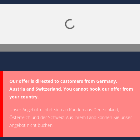
Lade SPORTDIGITAL+ Mediathek
Our offer is directed to customers from Germany,
Austria and Switzerland. You cannot book our offer from
your country.
Unser Angebot richtet sich an Kunden aus Deutschland,
Österreich und der Schweiz. Aus ihrem Land können Sie unser
Angebot nicht buchen.