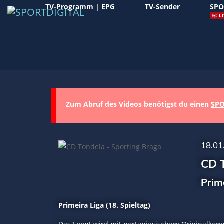
TV-Programm | EPG
TV-Sender
SPO
LI
Zum Abruf des Videos benötigst du einen
SPO
18.01
CD T
Prim
Primeira Liga (18. Spieltag)