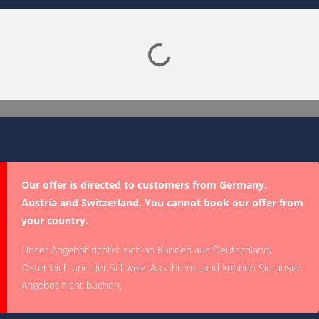
Lade SPORTDIGITAL+ Mediathek
Our offer is directed to customers from Germany,
Austria and Switzerland. You cannot book our offer from
your country.
Unser Angebot richtet sich an Kunden aus Deutschland,
Österreich und der Schweiz. Aus ihrem Land können Sie unser
Angebot nicht buchen.