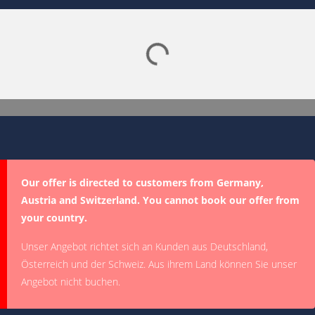
Lade SPORTDIGITAL+ Mediathek
Our offer is directed to customers from Germany,
Austria and Switzerland. You cannot book our offer from
your country.
Unser Angebot richtet sich an Kunden aus Deutschland,
Österreich und der Schweiz. Aus ihrem Land können Sie unser
Angebot nicht buchen.