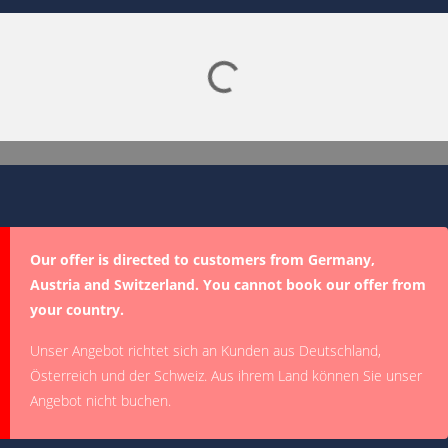
Lade SPORTDIGITAL+ Mediathek
Our offer is directed to customers from Germany,
Austria and Switzerland. You cannot book our offer from
your country.
Unser Angebot richtet sich an Kunden aus Deutschland,
Österreich und der Schweiz. Aus ihrem Land können Sie unser
Angebot nicht buchen.