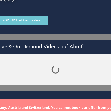
r gezeigt.
 SPORTDIGITAL+ anmelden
 Live & On-Demand Videos auf Abruf
Lade SPORTDIGITAL+ Mediathek
any, Austria and Switzerland. You cannot book our offer from y