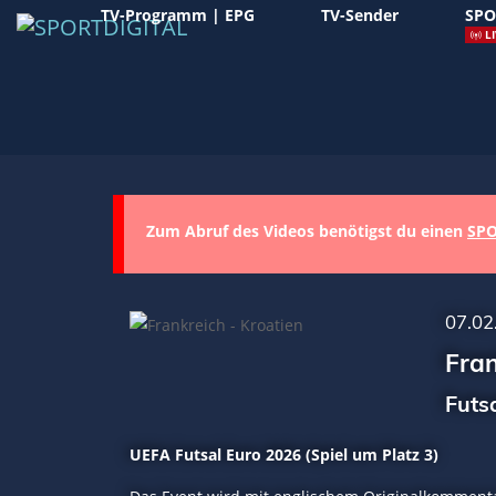
TV-Programm | EPG
TV-Sender
SPO
LI
Zum Abruf des Videos benötigst du einen
SPO
07.02
Fran
Futs
UEFA Futsal Euro 2026 (Spiel um Platz 3)