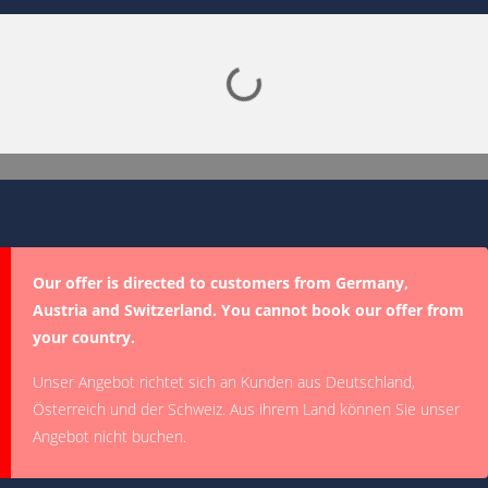
Lade SPORTDIGITAL+ Mediathek
Our offer is directed to customers from Germany,
Austria and Switzerland. You cannot book our offer from
your country.
Unser Angebot richtet sich an Kunden aus Deutschland,
Österreich und der Schweiz. Aus ihrem Land können Sie unser
Angebot nicht buchen.