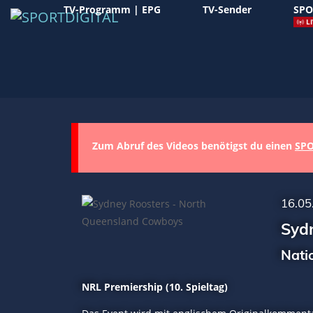
TV-Programm | EPG
TV-Sender
SPO
LI
Zum Abruf des Videos benötigst du einen
SPO
16.05
Syd
Nati
NRL Premiership (10. Spieltag)