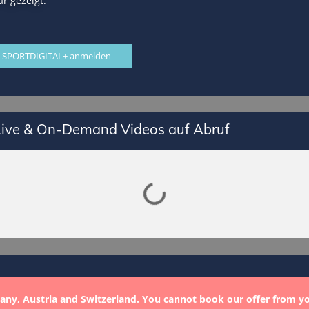
r gezeigt.
 SPORTDIGITAL+ anmelden
 Live & On-Demand Videos auf Abruf
Lade SPORTDIGITAL+ Mediathek
any, Austria and Switzerland. You cannot book our offer from y