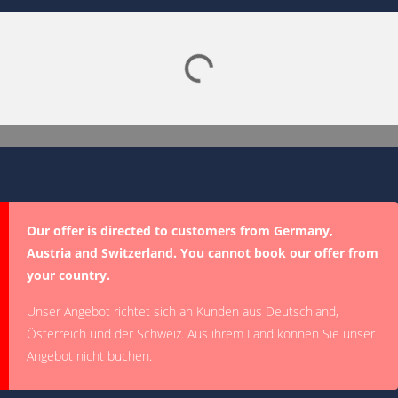
Lade SPORTDIGITAL+ Mediathek
Our offer is directed to customers from Germany,
Austria and Switzerland. You cannot book our offer from
your country.
Unser Angebot richtet sich an Kunden aus Deutschland,
Österreich und der Schweiz. Aus ihrem Land können Sie unser
Angebot nicht buchen.