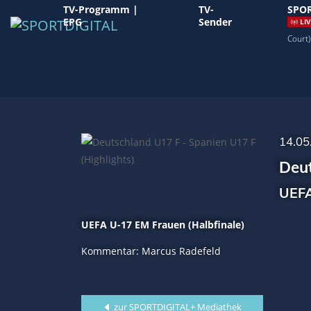
TV-Programm |
TV-
SPOR
EPG
Sender
LIV
Court)
14.05
Deut
UEFA
UEFA U-17 EM Frauen (Halbfinale)
Kommentar: Marcus Radefeld
zur SPORTDIGITAL+ Mediathek