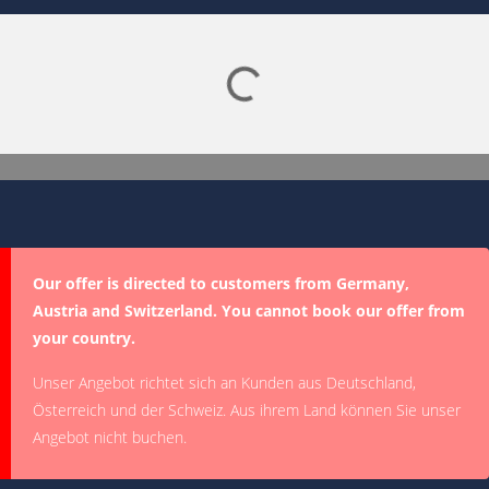
Lade SPORTDIGITAL+ Mediathek
Our offer is directed to customers from Germany,
Austria and Switzerland. You cannot book our offer from
your country.
Unser Angebot richtet sich an Kunden aus Deutschland,
Österreich und der Schweiz. Aus ihrem Land können Sie unser
Angebot nicht buchen.