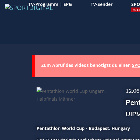
TV-Programm | EPG
TV-Sender
SPO
LI
Zum Abruf des Videos benötigst du einen
SPO
12.06
Pen
UIPM
Pentathlon World Cup - Budapest, Hungary