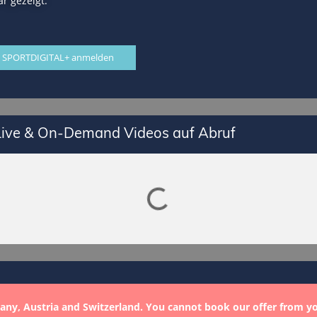
r gezeigt.
 SPORTDIGITAL+ anmelden
 Live & On-Demand Videos auf Abruf
Lade SPORTDIGITAL+ Mediathek
any, Austria and Switzerland. You cannot book our offer from y