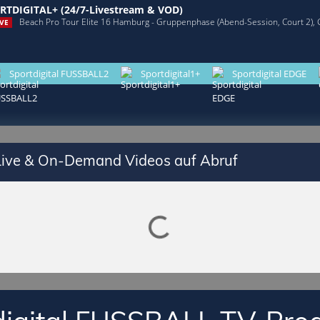
RTDIGITAL+ (24/7-Livestream & VOD)
Beach Pro Tour Elite 16 Hamburg - Gruppenphase (Abend-Session, Court 2),
VE
Sportdigital FUSSBALL2
Sportdigital1+
Sportdigital EDGE
 Live & On-Demand Videos auf Abruf
Lade SPORTDIGITAL+ Mediathek