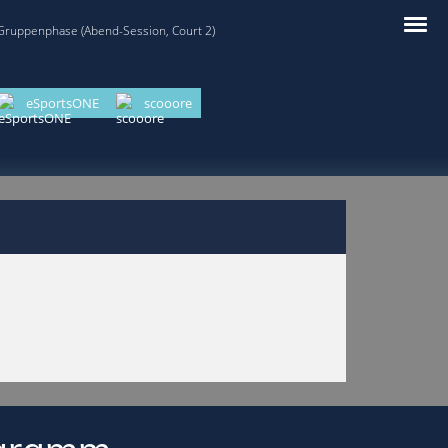
 Gruppenphase (Abend-Session, Court 2)
eSportsONE
scooore