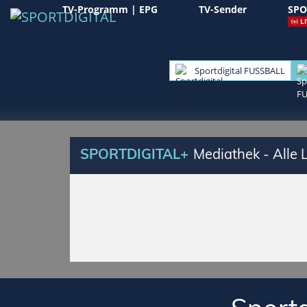
TV-Programm | EPG
TV-Sender
SPO
LI
Sportdigital FUSSBALL
SPORTDIGITAL+
Mediathek - Alle