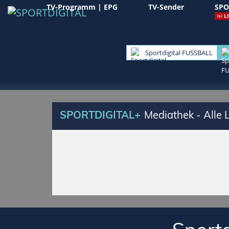
TV-Programm | EPG
TV-Sender
SPO
LI
Sportdigital FUSSBALL
SPORTDIGITAL+
Mediathek - Alle