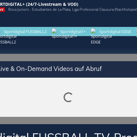
RTDIGITAL+ (24/7-Livestream & VOD)
Boca Juniors - Estudiantes de La Plata, Liga Profesional Clausura (Nachholspiel,
VE
Sportdigital FUSSBALL2
Sportdigital1+
Sportdigital EDGE
 Live & On-Demand Videos auf Abruf
Lade SPORTDIGITAL+ Mediathek