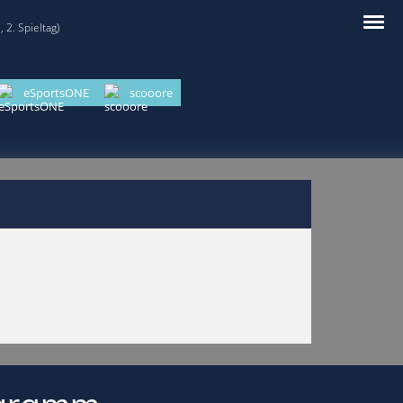
 2. Spieltag)
eSportsONE
scooore