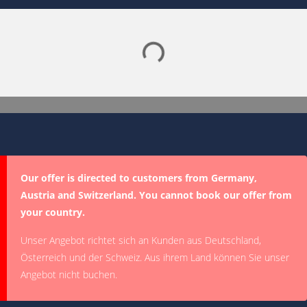
Lade SPORTDIGITAL+ Mediathek
Our offer is directed to customers from Germany,
Austria and Switzerland. You cannot book our offer from
your country.
Unser Angebot richtet sich an Kunden aus Deutschland,
Österreich und der Schweiz. Aus ihrem Land können Sie unser
Angebot nicht buchen.