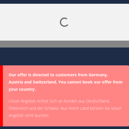
Lade SPORTDIGITAL+ Mediathek
Our offer is directed to customers from Germany,
Austria and Switzerland. You cannot book our offer from
your country.
Unser Angebot richtet sich an Kunden aus Deutschland,
Österreich und der Schweiz. Aus ihrem Land können Sie unser
Angebot nicht buchen.