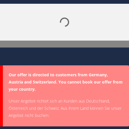
Lade SPORTDIGITAL+ Mediathek
Our offer is directed to customers from Germany,
Austria and Switzerland. You cannot book our offer from
your country.
Unser Angebot richtet sich an Kunden aus Deutschland,
Österreich und der Schweiz. Aus ihrem Land können Sie unser
Angebot nicht buchen.