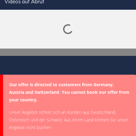
Videos auf Abruf
Lade SPORTDIGITAL+ Mediathek
Our offer is directed to customers from Germany,
Austria and Switzerland. You cannot book our offer from
your country.
Unser Angebot richtet sich an Kunden aus Deutschland,
Österreich und der Schweiz. Aus ihrem Land können Sie unser
Angebot nicht buchen.