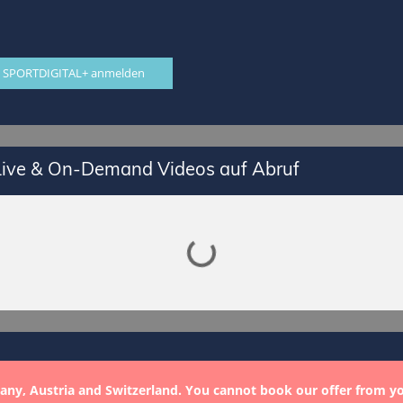
 SPORTDIGITAL+ anmelden
 Live & On-Demand Videos auf Abruf
Lade SPORTDIGITAL+ Mediathek
any, Austria and Switzerland. You cannot book our offer from y