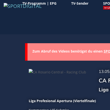
TV-Programm | EPG
TV-Sender
SPO
LI
Zum Abruf des Videos benötigst du einen
SPO
13.05
CA R
Liga
Liga Profesional Apertura (Viertelfinale)