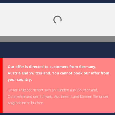
Lade SPORTDIGITAL+ Mediathek
Our offer is directed to customers from Germany,
Austria and Switzerland. You cannot book our offer from
your country.
Unser Angebot richtet sich an Kunden aus Deutschland,
Österreich und der Schweiz. Aus ihrem Land können Sie unser
Angebot nicht buchen.