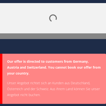
Lade SPORTDIGITAL+ Mediathek
Our offer is directed to customers from Germany,
Austria and Switzerland. You cannot book our offer from
your country.
Unser Angebot richtet sich an Kunden aus Deutschland,
Österreich und der Schweiz. Aus ihrem Land können Sie unser
Angebot nicht buchen.