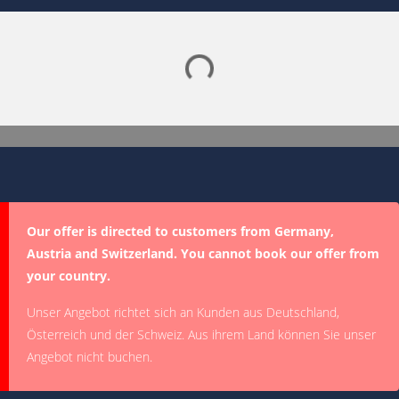
Lade SPORTDIGITAL+ Mediathek
Our offer is directed to customers from Germany,
Austria and Switzerland. You cannot book our offer from
your country.
Unser Angebot richtet sich an Kunden aus Deutschland,
Österreich und der Schweiz. Aus ihrem Land können Sie unser
Angebot nicht buchen.